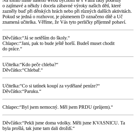
Na tomto místě našeho webu bychom se s Vámi rády podělily
o zajímavé a někdy i docela zábavné výroky
našich dětí, které
zazněly buď při dětských hrách nebo při různých dalších aktivitách.
Pokud se jedná o rozhovor, je písmenem D označeno dítě a Uč
znamená učitelka. Věříme, že Vás tyto perličky příjemně pobaví.
Děvčátko:“Já se netěším do školy.“
Chlapec:“Jani, pak to bude ještě horší. Budeš muset chodit
do práce.“
Učitelka:“Kdo peče chleba?“
Děvčátko:“Chlebař.“
Učitelka:“Co si tatínek koupí za vydělané peníze?“
Děvčátko:“Paruku.“
Chlapec:“Byl jsem nemocný. Měl jsem PRDU (průjem).“
Děvčátko:“Pekli jsme doma vdolky. Měli jsme KVASNICU. Ta
byla prošlá, tak jsme tam dali droždí.“