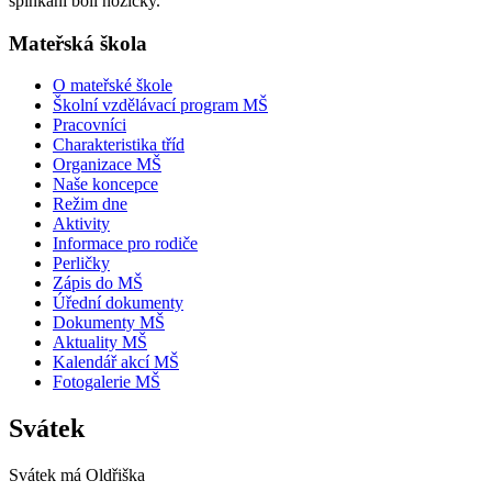
spinkání bolí nožičky.“
Mateřská škola
O mateřské škole
Školní vzdělávací program MŠ
Pracovníci
Charakteristika tříd
Organizace MŠ
Naše koncepce
Režim dne
Aktivity
Informace pro rodiče
Perličky
Zápis do MŠ
Úřední dokumenty
Dokumenty MŠ
Aktuality MŠ
Kalendář akcí MŠ
Fotogalerie MŠ
Svátek
Svátek má
Oldřiška