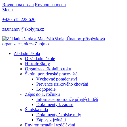
Rovnou na obsah
Rovnou na menu
Menu
+420 515 228 626
zs.unanov@skolyjm.cz
Základní škola
O základní škole
Historie školy
Organizace školního roku
Školní poradenské pracoviště
Výchovné poradenství
Prevence rizikového chování
Logopedie
Zápis do 1. ročníku
Informace pro rodiče přijatých dětí
Dokumenty k zápisu
Školská rada
Dokumenty školské rady
Zápisy z jednání
Environmentální vzdělávání