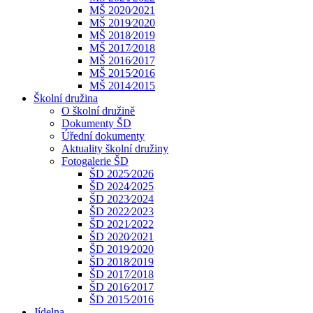
MŠ 2020⁄2021
MŠ 2019⁄2020
MŠ 2018⁄2019
MŠ 2017⁄2018
MŠ 2016⁄2017
MŠ 2015⁄2016
MŠ 2014⁄2015
Školní družina
O školní družině
Dokumenty ŠD
Úřední dokumenty
Aktuality školní družiny
Fotogalerie ŠD
ŠD 2025⁄2026
ŠD 2024⁄2025
ŠD 2023⁄2024
ŠD 2022⁄2023
ŠD 2021⁄2022
ŠD 2020⁄2021
ŠD 2019⁄2020
ŠD 2018⁄2019
ŠD 2017⁄2018
ŠD 2016⁄2017
ŠD 2015⁄2016
Jídelna