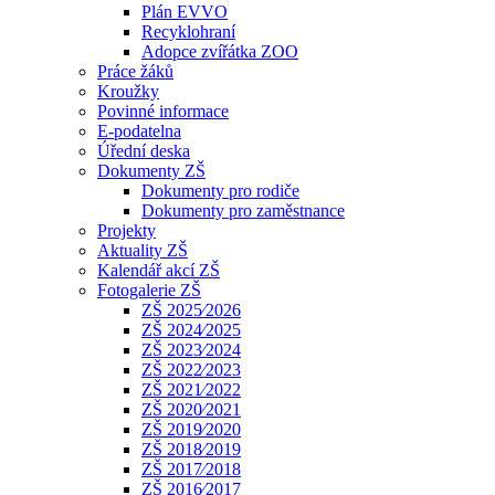
Plán EVVO
Recyklohraní
Adopce zvířátka ZOO
Práce žáků
Kroužky
Povinné informace
E-podatelna
Úřední deska
Dokumenty ZŠ
Dokumenty pro rodiče
Dokumenty pro zaměstnance
Projekty
Aktuality ZŠ
Kalendář akcí ZŠ
Fotogalerie ZŠ
ZŠ 2025⁄2026
ZŠ 2024⁄2025
ZŠ 2023⁄2024
ZŠ 2022⁄2023
ZŠ 2021⁄2022
ZŠ 2020⁄2021
ZŠ 2019⁄2020
ZŠ 2018⁄2019
ZŠ 2017⁄2018
ZŠ 2016⁄2017