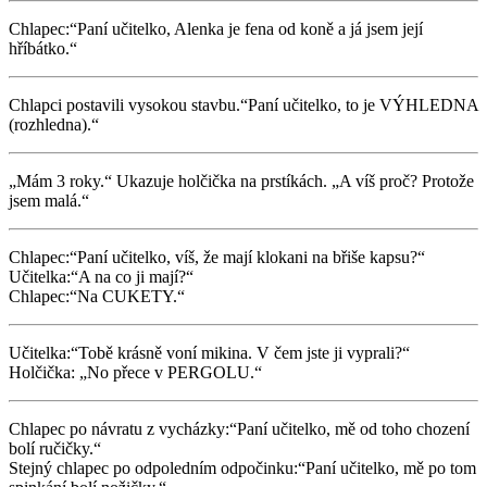
Chlapec:“Paní učitelko, Alenka je fena od koně a já jsem její
hříbátko.“
Chlapci postavili vysokou stavbu.“Paní učitelko, to je VÝHLEDNA
(rozhledna).“
„Mám 3 roky.“ Ukazuje holčička na prstíkách. „A víš proč? Protože
jsem malá.“
Chlapec:“Paní učitelko, víš, že mají klokani na břiše kapsu?“
Učitelka:“A na co ji mají?“
Chlapec:“Na CUKETY.“
Učitelka:“Tobě krásně voní mikina. V čem jste ji vyprali?“
Holčička: „No přece v PERGOLU.“
Chlapec po návratu z vycházky:“Paní učitelko, mě od toho chození
bolí ručičky.“
Stejný chlapec po odpoledním odpočinku:“Paní učitelko, mě po tom