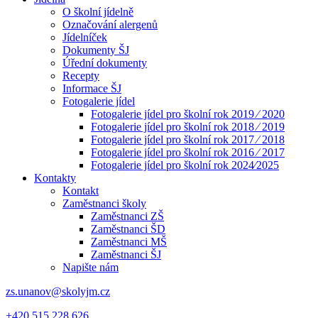
O školní jídelně
Označování alergenů
Jídelníček
Dokumenty ŠJ
Úřední dokumenty
Recepty
Informace ŠJ
Fotogalerie jídel
Fotogalerie jídel pro školní rok 2019 ⁄ 2020
Fotogalerie jídel pro školní rok 2018 ⁄ 2019
Fotogalerie jídel pro školní rok 2017 ⁄ 2018
Fotogalerie jídel pro školní rok 2016 ⁄ 2017
Fotogalerie jídel pro školní rok 2024⁄2025
Kontakty
Kontakt
Zaměstnanci školy
Zaměstnanci ZŠ
Zaměstnanci ŠD
Zaměstnanci MŠ
Zaměstnanci ŠJ
Napište nám
zs.unanov@skolyjm.cz
+420 515 228 626