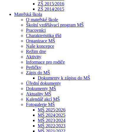
ZŠ 2015⁄2016
ZŠ 2014⁄2015
Mateřská škola
O mateřské škole
Školní vzdělávací program MŠ
Pracovníci
Charakteristika tříd
Organizace MŠ
Naše koncepce
Režim dne
Aktivity
Informace pro rodiče
Perličky
Zápis do MŠ
Dokumenty k zápisu do MŠ
Úřední dokumenty
Dokumenty MŠ
Aktuality MŠ
Kalendář akcí MŠ
Fotogalerie MŠ
MŠ 2025⁄2026
MŠ 2024⁄2025
MŠ 2023⁄2024
MŠ 2022⁄2023
MŠ 2021⁄2022