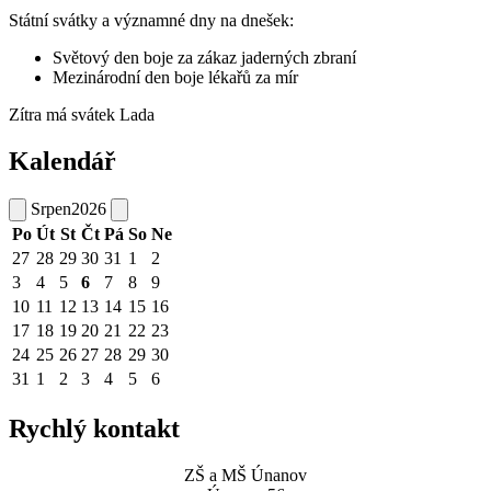
Státní svátky a významné dny na dnešek:
Světový den boje za zákaz jaderných zbraní
Mezinárodní den boje lékařů za mír
Zítra má svátek
Lada
Kalendář
Srpen
2026
Po
Út
St
Čt
Pá
So
Ne
27
28
29
30
31
1
2
3
4
5
6
7
8
9
10
11
12
13
14
15
16
17
18
19
20
21
22
23
24
25
26
27
28
29
30
31
1
2
3
4
5
6
Rychlý kontakt
ZŠ a MŠ Únanov