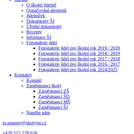
O školní jídelně
Označování alergenů
Jídelníček
Dokumenty ŠJ
Úřední dokumenty
Recepty
Informace ŠJ
Fotogalerie jídel
Fotogalerie jídel pro školní rok 2019 ⁄ 2020
Fotogalerie jídel pro školní rok 2018 ⁄ 2019
Fotogalerie jídel pro školní rok 2017 ⁄ 2018
Fotogalerie jídel pro školní rok 2016 ⁄ 2017
Fotogalerie jídel pro školní rok 2024⁄2025
Kontakty
Kontakt
Zaměstnanci školy
Zaměstnanci ZŠ
Zaměstnanci ŠD
Zaměstnanci MŠ
Zaměstnanci ŠJ
Napište nám
zs.unanov@skolyjm.cz
+420 515 228 626