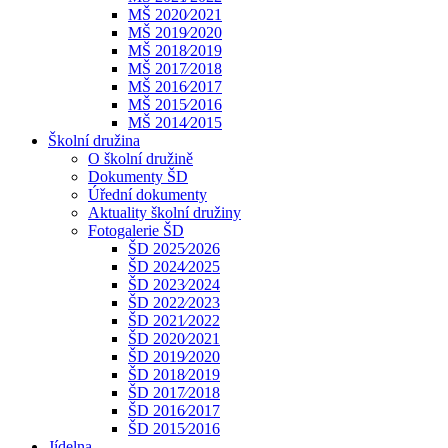
MŠ 2020⁄2021
MŠ 2019⁄2020
MŠ 2018⁄2019
MŠ 2017⁄2018
MŠ 2016⁄2017
MŠ 2015⁄2016
MŠ 2014⁄2015
Školní družina
O školní družině
Dokumenty ŠD
Úřední dokumenty
Aktuality školní družiny
Fotogalerie ŠD
ŠD 2025⁄2026
ŠD 2024⁄2025
ŠD 2023⁄2024
ŠD 2022⁄2023
ŠD 2021⁄2022
ŠD 2020⁄2021
ŠD 2019⁄2020
ŠD 2018⁄2019
ŠD 2017⁄2018
ŠD 2016⁄2017
ŠD 2015⁄2016
Jídelna