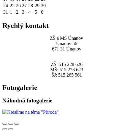
24
25
26
27
28
29
30
31
1
2
3
4
5
6
Rychlý kontakt
ZŠ a MŠ Únanov
Únanov 56
671 31 Únanov
ZŠ: 515 228 626
MŠ: 515 228 623
ŠJ: 515 265 561
Fotogalerie
Náhodná fotogalerie