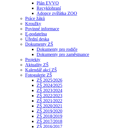
Plán EVVO
Recyklohraní
Adopce zvířátka ZOO
Práce žáků
Kroužky
Povinné informace
E-podatelna
Úřední deska
Dokumenty ZŠ
Dokumenty pro rodiče
Dokumenty pro zaměstnance
Projekty
Aktuality ZŠ
Kalendář akcí ZŠ
Fotogalerie ZŠ
ZŠ 2025⁄2026
ZŠ 2024⁄2025
ZŠ 2023⁄2024
ZŠ 2022⁄2023
ZŠ 2021⁄2022
ZŠ 2020⁄2021
ZŠ 2019⁄2020
ZŠ 2018⁄2019
ZŠ 2017⁄2018
ZŠ 2016⁄2017