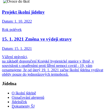
Projekt školní jídelny
Datum:
1. 10. 2022
Rok polévek
15. 1. 2021 Změna ve výdeji stravy
Datum:
15. 1. 2021
Vážení strávníci,
na základě doporučení Krajské hygienické stanice v Brně, v
souvislosti s opatřeními proti šíření nemoci covid - 19, vám
oznamujeme, že od úterý 19. 1. 2021 začne školní jídelna vydávat
obědy pouze do jednorázových termoboxů.
Jídelna
O školní jídelně
Označování alergenů
Jídelníček
Dokumenty ŠJ