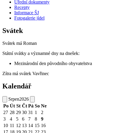
Úřední dokumenty
Recepty
Informace ŠJ
Fotogalerie jídel
Svátek
Svátek má
Roman
Státní svátky a významné dny na dnešek:
Mezinárodní den původního obyvatelstva
Zítra má svátek
Vavřinec
Kalendář
Srpen
2026
Po
Út
St
Čt
Pá
So
Ne
27
28
29
30
31
1
2
3
4
5
6
7
8
9
10
11
12
13
14
15
16
17
18
19
20
21
22
23