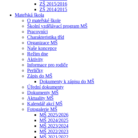
ZŠ 2015⁄2016
ZŠ 2014⁄2015
Mateřská škola
O mateřské škole
Školní vzdělávací program MŠ
Pracovníci
Charakteristika tříd
Organizace MŠ
Naše koncepce
Režim dne
Aktivity
Informace pro rodiče
Perličky
Zápis do MŠ
Dokumenty k zápisu do MŠ
Úřední dokumenty
Dokumenty MŠ
Aktuality MŠ
Kalendář akcí MŠ
Fotogalerie MŠ
MŠ 2025⁄2026
MŠ 2024⁄2025
MŠ 2023⁄2024
MŠ 2022⁄2023
MŠ 2021⁄2022