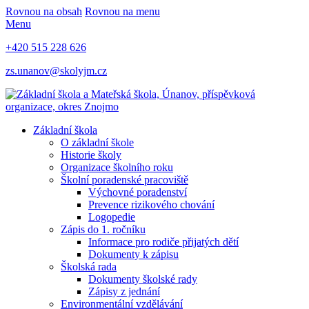
Rovnou na obsah
Rovnou na menu
Menu
+420 515 228 626
zs.unanov@skolyjm.cz
Základní škola
O základní škole
Historie školy
Organizace školního roku
Školní poradenské pracoviště
Výchovné poradenství
Prevence rizikového chování
Logopedie
Zápis do 1. ročníku
Informace pro rodiče přijatých dětí
Dokumenty k zápisu
Školská rada
Dokumenty školské rady
Zápisy z jednání
Environmentální vzdělávání