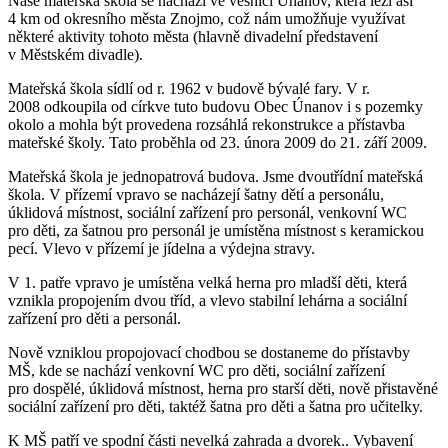
Naše mateřská škola se nachází ve vesnici Únanov, která leží asi
4 km od okresního města Znojmo, což nám umožňuje využívat
některé aktivity tohoto města (hlavně divadelní představení
v Městském divadle).
Mateřská škola sídlí od r. 1962 v budově bývalé fary. V r.
2008 odkoupila od církve tuto budovu Obec Únanov i s pozemky
okolo a mohla být provedena rozsáhlá rekonstrukce a přístavba
mateřské školy. Tato proběhla od 23. února 2009 do 21. září 2009.
Mateřská škola je jednopatrová budova. Jsme dvoutřídní mateřská
škola. V přízemí vpravo se nacházejí šatny dětí a personálu,
úklidová místnost, sociální zařízení pro personál, venkovní WC
pro děti, za šatnou pro personál je umístěna místnost s keramickou
pecí. Vlevo v přízemí je jídelna a výdejna stravy.
V 1. patře vpravo je umístěna velká herna pro mladší děti, která
vznikla propojením dvou tříd, a vlevo stabilní lehárna a sociální
zařízení pro děti a personál.
Nově vzniklou propojovací chodbou se dostaneme do přístavby
MŠ, kde se nachází venkovní WC pro děti, sociální zařízení
pro dospělé, úklidová místnost, herna pro starší děti, nově přistavěné
sociální zařízení pro děti, taktéž šatna pro děti a šatna pro učitelky.
K MŠ patří ve spodní části nevelká zahrada a dvorek.. Vybavení