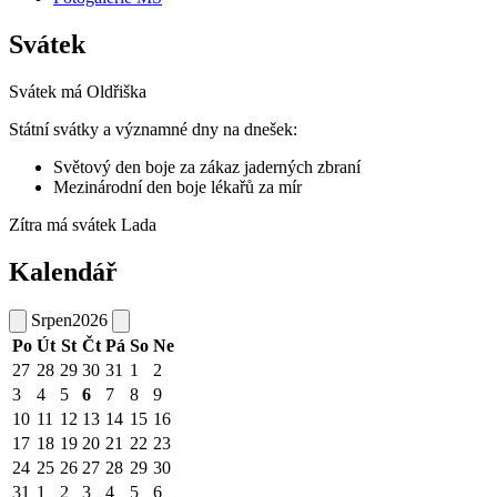
Svátek
Svátek má
Oldřiška
Státní svátky a významné dny na dnešek:
Světový den boje za zákaz jaderných zbraní
Mezinárodní den boje lékařů za mír
Zítra má svátek
Lada
Kalendář
Srpen
2026
Po
Út
St
Čt
Pá
So
Ne
27
28
29
30
31
1
2
3
4
5
6
7
8
9
10
11
12
13
14
15
16
17
18
19
20
21
22
23
24
25
26
27
28
29
30
31
1
2
3
4
5
6