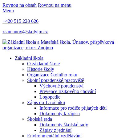
Rovnou na obsah
Rovnou na menu
Menu
+420 515 228 626
zs.unanov@skolyjm.cz
Základní škola
O základní škole
Historie školy
Organizace školního roku
Školní poradenské pracoviště
Výchovné poradenství
Prevence rizikového chování
Logopedie
Zápis do 1. ročníku
Informace pro rodiče přijatých dětí
Dokumenty k zápisu
Školská rada
Dokumenty školské rady
Zápisy z jednání
Environmentální vzdělávání