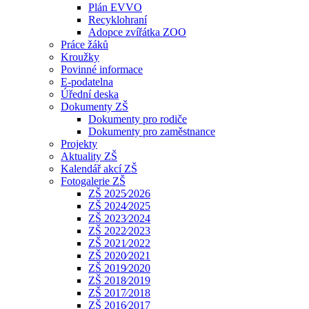
Plán EVVO
Recyklohraní
Adopce zvířátka ZOO
Práce žáků
Kroužky
Povinné informace
E-podatelna
Úřední deska
Dokumenty ZŠ
Dokumenty pro rodiče
Dokumenty pro zaměstnance
Projekty
Aktuality ZŠ
Kalendář akcí ZŠ
Fotogalerie ZŠ
ZŠ 2025⁄2026
ZŠ 2024⁄2025
ZŠ 2023⁄2024
ZŠ 2022⁄2023
ZŠ 2021⁄2022
ZŠ 2020⁄2021
ZŠ 2019⁄2020
ZŠ 2018⁄2019
ZŠ 2017⁄2018
ZŠ 2016⁄2017