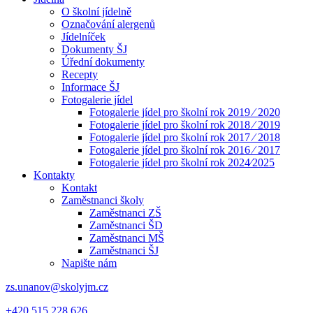
O školní jídelně
Označování alergenů
Jídelníček
Dokumenty ŠJ
Úřední dokumenty
Recepty
Informace ŠJ
Fotogalerie jídel
Fotogalerie jídel pro školní rok 2019 ⁄ 2020
Fotogalerie jídel pro školní rok 2018 ⁄ 2019
Fotogalerie jídel pro školní rok 2017 ⁄ 2018
Fotogalerie jídel pro školní rok 2016 ⁄ 2017
Fotogalerie jídel pro školní rok 2024⁄2025
Kontakty
Kontakt
Zaměstnanci školy
Zaměstnanci ZŠ
Zaměstnanci ŠD
Zaměstnanci MŠ
Zaměstnanci ŠJ
Napište nám
zs.unanov@skolyjm.cz
+420 515 228 626