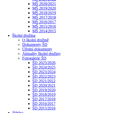
MŠ 2020⁄2021
MŠ 2019⁄2020
MŠ 2018⁄2019
MŠ 2017⁄2018
MŠ 2016⁄2017
MŠ 2015⁄2016
MŠ 2014⁄2015
Školní družina
O školní družině
Dokumenty ŠD
Úřední dokumenty
Aktuality školní družiny
Fotogalerie ŠD
ŠD 2025⁄2026
ŠD 2024⁄2025
ŠD 2023⁄2024
ŠD 2022⁄2023
ŠD 2021⁄2022
ŠD 2020⁄2021
ŠD 2019⁄2020
ŠD 2018⁄2019
ŠD 2017⁄2018
ŠD 2016⁄2017
ŠD 2015⁄2016
Jídelna