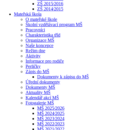
ZŠ 2015⁄2016
ZŠ 2014⁄2015
Mateřská škola
O mateřské škole
Školní vzdělávací program MŠ
Pracovníci
Charakteristika tříd
Organizace MŠ
Naše koncepce
Režim dne
Aktivity
Informace pro rodiče
Perličky
Zápis do MŠ
Dokumenty k zápisu do MŠ
Úřední dokumenty
Dokumenty MŠ
Aktuality MŠ
Kalendář akcí MŠ
Fotogalerie MŠ
MŠ 2025⁄2026
MŠ 2024⁄2025
MŠ 2023⁄2024
MŠ 2022⁄2023
MŠ 2021⁄2022