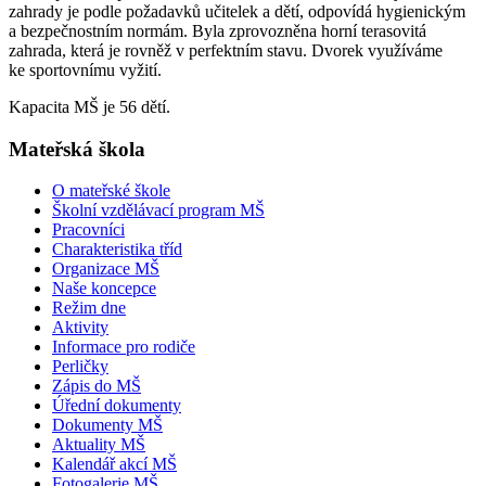
zahrady je podle požadavků učitelek a dětí, odpovídá hygienickým
a bezpečnostním normám. Byla zprovozněna horní terasovitá
zahrada, která je rovněž v perfektním stavu. Dvorek využíváme
ke sportovnímu vyžití.
Kapacita MŠ je 56 dětí.
Mateřská škola
O mateřské škole
Školní vzdělávací program MŠ
Pracovníci
Charakteristika tříd
Organizace MŠ
Naše koncepce
Režim dne
Aktivity
Informace pro rodiče
Perličky
Zápis do MŠ
Úřední dokumenty
Dokumenty MŠ
Aktuality MŠ
Kalendář akcí MŠ
Fotogalerie MŠ