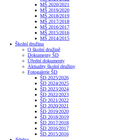
MŠ 2020⁄2021
MŠ 2019⁄2020
MŠ 2018⁄2019
MŠ 2017⁄2018
MŠ 2016⁄2017
MŠ 2015⁄2016
MŠ 2014⁄2015
Školní družina
O školní družině
Dokumenty ŠD
Úřední dokumenty
Aktuality školní družiny
Fotogalerie ŠD
ŠD 2025⁄2026
ŠD 2024⁄2025
ŠD 2023⁄2024
ŠD 2022⁄2023
ŠD 2021⁄2022
ŠD 2020⁄2021
ŠD 2019⁄2020
ŠD 2018⁄2019
ŠD 2017⁄2018
ŠD 2016⁄2017
ŠD 2015⁄2016
Jídelna