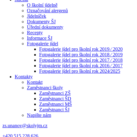
O školní jídelně
Označování alergenů
Jídelníček
Dokumenty ŠJ
Úřední dokumenty
Recepty
Informace ŠJ
Fotogalerie jídel
Fotogalerie jídel pro školní rok 2019 ⁄ 2020
Fotogalerie jídel pro školní rok 2018 ⁄ 2019
Fotogalerie jídel pro školní rok 2017 ⁄ 2018
Fotogalerie jídel pro školní rok 2016 ⁄ 2017
Fotogalerie jídel pro školní rok 2024⁄2025
Kontakty
Kontakt
Zaměstnanci školy
Zaměstnanci ZŠ
Zaměstnanci ŠD
Zaměstnanci MŠ
Zaměstnanci ŠJ
Napište nám
zs.unanov@skolyjm.cz
+420 515 228 626