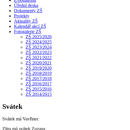
E-podatelna
Úřední deska
Dokumenty ZŠ
Projekty
Aktuality ZŠ
Kalendář akcí ZŠ
Fotogalerie ZŠ
ZŠ 2025⁄2026
ZŠ 2024⁄2025
ZŠ 2023⁄2024
ZŠ 2022⁄2023
ZŠ 2021⁄2022
ZŠ 2020⁄2021
ZŠ 2019⁄2020
ZŠ 2018⁄2019
ZŠ 2017⁄2018
ZŠ 2016⁄2017
ZŠ 2015⁄2016
ZŠ 2014⁄2015
Svátek
Svátek má
Vavřinec
Zítra má svátek
Zuzana