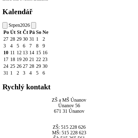
Kalendář
Srpen
2026
Po
Út
St
Čt
Pá
So
Ne
27
28
29
30
31
1
2
3
4
5
6
7
8
9
10
11
12
13
14
15
16
17
18
19
20
21
22
23
24
25
26
27
28
29
30
31
1
2
3
4
5
6
Rychlý kontakt
ZŠ a MŠ Únanov
Únanov 56
671 31 Únanov
ZŠ: 515 228 626
MŠ: 515 228 623