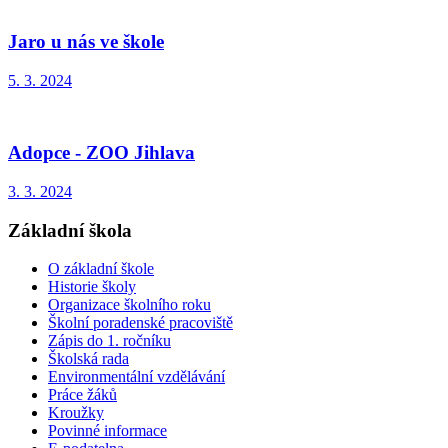
Jaro u nás ve škole
5. 3. 2024
Adopce - ZOO Jihlava
3. 3. 2024
Základní škola
O základní škole
Historie školy
Organizace školního roku
Školní poradenské pracoviště
Zápis do 1. ročníku
Školská rada
Environmentální vzdělávání
Práce žáků
Kroužky
Povinné informace