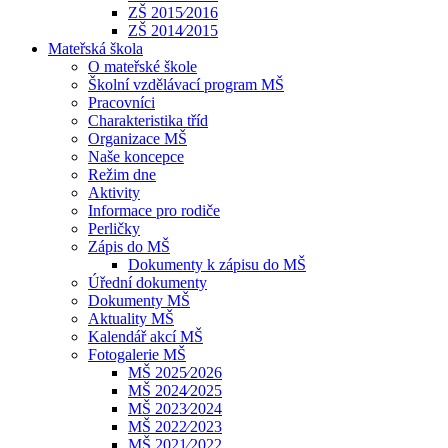
ZŠ 2015⁄2016
ZŠ 2014⁄2015
Mateřská škola
O mateřské škole
Školní vzdělávací program MŠ
Pracovníci
Charakteristika tříd
Organizace MŠ
Naše koncepce
Režim dne
Aktivity
Informace pro rodiče
Perličky
Zápis do MŠ
Dokumenty k zápisu do MŠ
Úřední dokumenty
Dokumenty MŠ
Aktuality MŠ
Kalendář akcí MŠ
Fotogalerie MŠ
MŠ 2025⁄2026
MŠ 2024⁄2025
MŠ 2023⁄2024
MŠ 2022⁄2023
MŠ 2021⁄2022