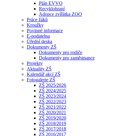
Plán EVVO
Recyklohraní
Adopce zvířátka ZOO
Práce žáků
Kroužky
Povinné informace
E-podatelna
Úřední deska
Dokumenty ZŠ
Dokumenty pro rodiče
Dokumenty pro zaměstnance
Projekty
Aktuality ZŠ
Kalendář akcí ZŠ
Fotogalerie ZŠ
ZŠ 2025⁄2026
ZŠ 2024⁄2025
ZŠ 2023⁄2024
ZŠ 2022⁄2023
ZŠ 2021⁄2022
ZŠ 2020⁄2021
ZŠ 2019⁄2020
ZŠ 2018⁄2019
ZŠ 2017⁄2018
ZŠ 2016⁄2017