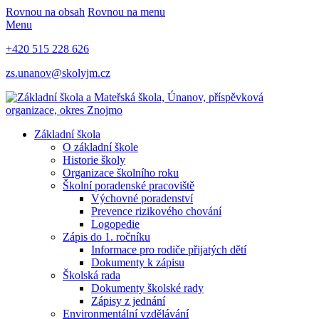
Rovnou na obsah
Rovnou na menu
Menu
+420 515 228 626
zs.unanov@skolyjm.cz
Základní škola
O základní škole
Historie školy
Organizace školního roku
Školní poradenské pracoviště
Výchovné poradenství
Prevence rizikového chování
Logopedie
Zápis do 1. ročníku
Informace pro rodiče přijatých dětí
Dokumenty k zápisu
Školská rada
Dokumenty školské rady
Zápisy z jednání
Environmentální vzdělávání