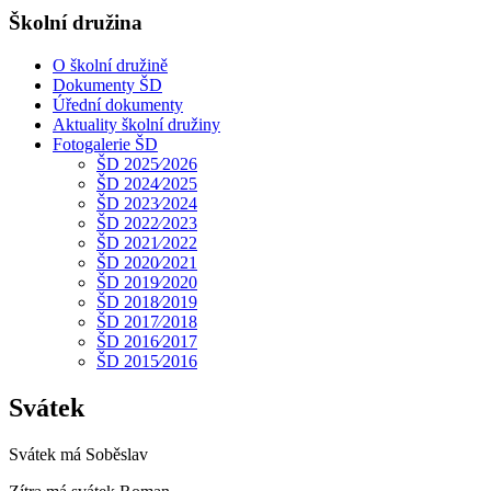
Školní družina
O školní družině
Dokumenty ŠD
Úřední dokumenty
Aktuality školní družiny
Fotogalerie ŠD
ŠD 2025⁄2026
ŠD 2024⁄2025
ŠD 2023⁄2024
ŠD 2022⁄2023
ŠD 2021⁄2022
ŠD 2020⁄2021
ŠD 2019⁄2020
ŠD 2018⁄2019
ŠD 2017⁄2018
ŠD 2016⁄2017
ŠD 2015⁄2016
Svátek
Svátek má
Soběslav