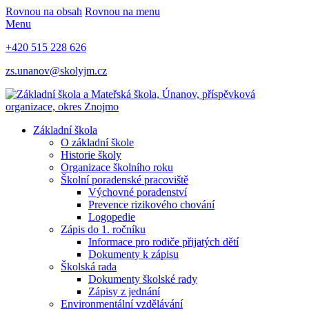
Rovnou na obsah
Rovnou na menu
Menu
+420 515 228 626
zs.unanov@skolyjm.cz
Základní škola
O základní škole
Historie školy
Organizace školního roku
Školní poradenské pracoviště
Výchovné poradenství
Prevence rizikového chování
Logopedie
Zápis do 1. ročníku
Informace pro rodiče přijatých dětí
Dokumenty k zápisu
Školská rada
Dokumenty školské rady
Zápisy z jednání
Environmentální vzdělávání