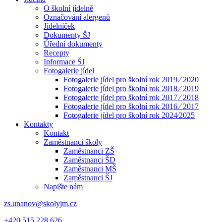
O školní jídelně
Označování alergenů
Jídelníček
Dokumenty ŠJ
Úřední dokumenty
Recepty
Informace ŠJ
Fotogalerie jídel
Fotogalerie jídel pro školní rok 2019 ⁄ 2020
Fotogalerie jídel pro školní rok 2018 ⁄ 2019
Fotogalerie jídel pro školní rok 2017 ⁄ 2018
Fotogalerie jídel pro školní rok 2016 ⁄ 2017
Fotogalerie jídel pro školní rok 2024⁄2025
Kontakty
Kontakt
Zaměstnanci školy
Zaměstnanci ZŠ
Zaměstnanci ŠD
Zaměstnanci MŠ
Zaměstnanci ŠJ
Napište nám
zs.unanov@skolyjm.cz
+420 515 228 626