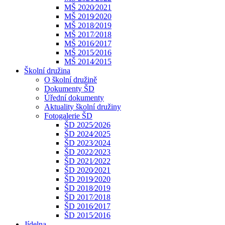
MŠ 2020⁄2021
MŠ 2019⁄2020
MŠ 2018⁄2019
MŠ 2017⁄2018
MŠ 2016⁄2017
MŠ 2015⁄2016
MŠ 2014⁄2015
Školní družina
O školní družině
Dokumenty ŠD
Úřední dokumenty
Aktuality školní družiny
Fotogalerie ŠD
ŠD 2025⁄2026
ŠD 2024⁄2025
ŠD 2023⁄2024
ŠD 2022⁄2023
ŠD 2021⁄2022
ŠD 2020⁄2021
ŠD 2019⁄2020
ŠD 2018⁄2019
ŠD 2017⁄2018
ŠD 2016⁄2017
ŠD 2015⁄2016
Jídelna