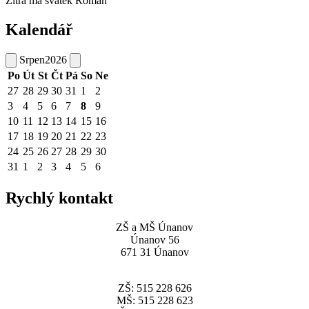
Zítra má svátek
Roman
Kalendář
Srpen
2026
Po
Út
St
Čt
Pá
So
Ne
27
28
29
30
31
1
2
3
4
5
6
7
8
9
10
11
12
13
14
15
16
17
18
19
20
21
22
23
24
25
26
27
28
29
30
31
1
2
3
4
5
6
Rychlý kontakt
ZŠ a MŠ Únanov
Únanov 56
671 31 Únanov
ZŠ: 515 228 626
MŠ: 515 228 623