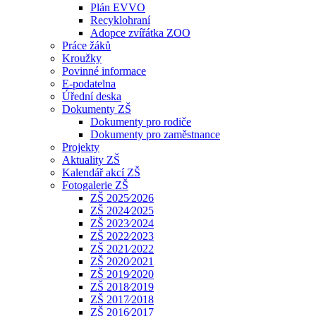
Plán EVVO
Recyklohraní
Adopce zvířátka ZOO
Práce žáků
Kroužky
Povinné informace
E-podatelna
Úřední deska
Dokumenty ZŠ
Dokumenty pro rodiče
Dokumenty pro zaměstnance
Projekty
Aktuality ZŠ
Kalendář akcí ZŠ
Fotogalerie ZŠ
ZŠ 2025⁄2026
ZŠ 2024⁄2025
ZŠ 2023⁄2024
ZŠ 2022⁄2023
ZŠ 2021⁄2022
ZŠ 2020⁄2021
ZŠ 2019⁄2020
ZŠ 2018⁄2019
ZŠ 2017⁄2018
ZŠ 2016⁄2017