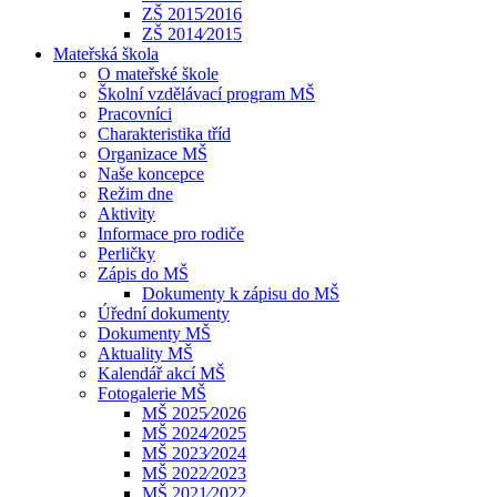
ZŠ 2015⁄2016
ZŠ 2014⁄2015
Mateřská škola
O mateřské škole
Školní vzdělávací program MŠ
Pracovníci
Charakteristika tříd
Organizace MŠ
Naše koncepce
Režim dne
Aktivity
Informace pro rodiče
Perličky
Zápis do MŠ
Dokumenty k zápisu do MŠ
Úřední dokumenty
Dokumenty MŠ
Aktuality MŠ
Kalendář akcí MŠ
Fotogalerie MŠ
MŠ 2025⁄2026
MŠ 2024⁄2025
MŠ 2023⁄2024
MŠ 2022⁄2023
MŠ 2021⁄2022