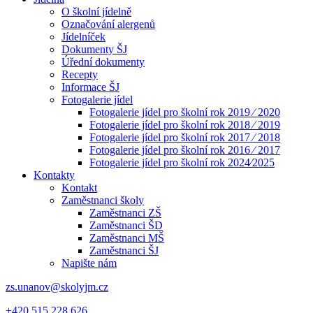
O školní jídelně
Označování alergenů
Jídelníček
Dokumenty ŠJ
Úřední dokumenty
Recepty
Informace ŠJ
Fotogalerie jídel
Fotogalerie jídel pro školní rok 2019 ⁄ 2020
Fotogalerie jídel pro školní rok 2018 ⁄ 2019
Fotogalerie jídel pro školní rok 2017 ⁄ 2018
Fotogalerie jídel pro školní rok 2016 ⁄ 2017
Fotogalerie jídel pro školní rok 2024⁄2025
Kontakty
Kontakt
Zaměstnanci školy
Zaměstnanci ZŠ
Zaměstnanci ŠD
Zaměstnanci MŠ
Zaměstnanci ŠJ
Napište nám
zs.unanov@skolyjm.cz
+420 515 228 626