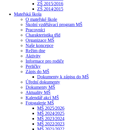
ZŠ 2015⁄2016
ZŠ 2014⁄2015
Mateřská škola
O mateřské škole
Školní vzdělávací program MŠ
Pracovníci
Charakteristika tříd
Organizace MŠ
Naše koncepce
Režim dne
Aktivity
Informace pro rodiče
Perličky
Zápis do MŠ
Dokumenty k zápisu do MŠ
Úřední dokumenty
Dokumenty MŠ
Aktuality MŠ
Kalendář akcí MŠ
Fotogalerie MŠ
MŠ 2025⁄2026
MŠ 2024⁄2025
MŠ 2023⁄2024
MŠ 2022⁄2023
MŠ 2021⁄2022