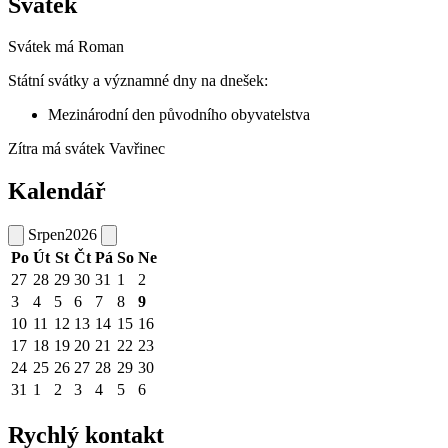
Svátek
Svátek má
Roman
Státní svátky a významné dny na dnešek:
Mezinárodní den původního obyvatelstva
Zítra má svátek
Vavřinec
Kalendář
Srpen
2026
Po
Út
St
Čt
Pá
So
Ne
27
28
29
30
31
1
2
3
4
5
6
7
8
9
10
11
12
13
14
15
16
17
18
19
20
21
22
23
24
25
26
27
28
29
30
31
1
2
3
4
5
6
Rychlý kontakt