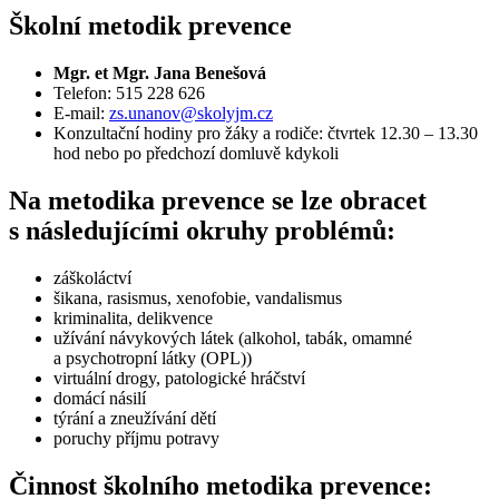
Školní metodik prevence
Mgr. et Mgr. Jana Benešová
Telefon: 515 228 626
E-mail:
zs.unanov@skolyjm.cz
Konzultační hodiny pro žáky a rodiče: čtvrtek 12.30 – 13.30
hod nebo po předchozí domluvě kdykoli
Na metodika prevence se lze obracet
s následujícími okruhy problémů:
záškoláctví
šikana, rasismus, xenofobie, vandalismus
kriminalita, delikvence
užívání návykových látek (alkohol, tabák, omamné
a psychotropní látky (OPL))
virtuální drogy, patologické hráčství
domácí násilí
týrání a zneužívání dětí
poruchy příjmu potravy
Činnost školního metodika prevence: