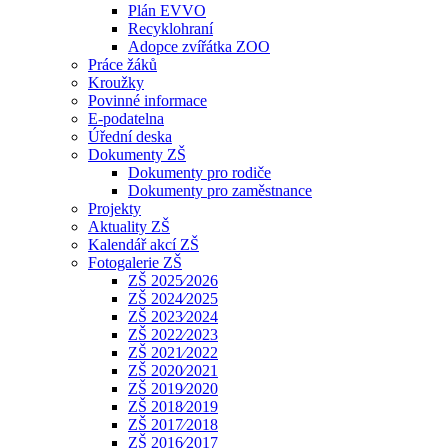
Plán EVVO
Recyklohraní
Adopce zvířátka ZOO
Práce žáků
Kroužky
Povinné informace
E-podatelna
Úřední deska
Dokumenty ZŠ
Dokumenty pro rodiče
Dokumenty pro zaměstnance
Projekty
Aktuality ZŠ
Kalendář akcí ZŠ
Fotogalerie ZŠ
ZŠ 2025⁄2026
ZŠ 2024⁄2025
ZŠ 2023⁄2024
ZŠ 2022⁄2023
ZŠ 2021⁄2022
ZŠ 2020⁄2021
ZŠ 2019⁄2020
ZŠ 2018⁄2019
ZŠ 2017⁄2018
ZŠ 2016⁄2017