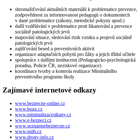
shromažďování aktuálních materiálů k problematice prevence,
zodpovědnost za informovanost pedagogů o dokumentech
v dané problematice (zákony, metodické pokyny apod.)
další vzdělávání v problematice proti šikanování a prevence
sociálně patologických jevů
mapování situace, sledování rizik vzniku a projevů sociálně
patologických jevů
zajišťování besed a preventivních aktivit
organizace adaptačních pobytů pro žáky a jejich třídní učitele
spolupráce s dalšími institucemi (Pedagogicko-psychologická
poradna, Policie ČR, neziskové organizace)
koordinace tvorby a kontrola realizace Minimálního
preventivního programu školy
Zajímavé internetové odkazy
www.bezpecne-online.cz
www.hoax.cz
www.minimalizacesikany.cz
www.e-bezpeci.cz
www.seznamsebezpecne.cz
www.nntb.cz
www.drogy-info.cz