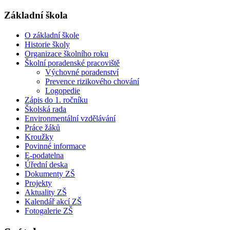
Základní škola
O základní škole
Historie školy
Organizace školního roku
Školní poradenské pracoviště
Výchovné poradenství
Prevence rizikového chování
Logopedie
Zápis do 1. ročníku
Školská rada
Environmentální vzdělávání
Práce žáků
Kroužky
Povinné informace
E-podatelna
Úřední deska
Dokumenty ZŠ
Projekty
Aktuality ZŠ
Kalendář akcí ZŠ
Fotogalerie ZŠ