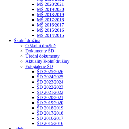
MŠ 2020⁄2021
MŠ 2019⁄2020
MŠ 2018⁄2019
MŠ 2017⁄2018
MŠ 2016⁄2017
MŠ 2015⁄2016
MŠ 2014⁄2015
Školní družina
O školní družině
Dokumenty ŠD
Úřední dokumenty
Aktuality školní družiny
Fotogalerie ŠD
ŠD 2025⁄2026
ŠD 2024⁄2025
ŠD 2023⁄2024
ŠD 2022⁄2023
ŠD 2021⁄2022
ŠD 2020⁄2021
ŠD 2019⁄2020
ŠD 2018⁄2019
ŠD 2017⁄2018
ŠD 2016⁄2017
ŠD 2015⁄2016
Jídelna