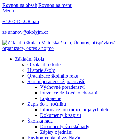
Rovnou na obsah
Rovnou na menu
Menu
+420 515 228 626
zs.unanov@skolyjm.cz
Základní škola
O základní škole
Historie školy
Organizace školního roku
Školní poradenské pracoviště
Výchovné poradenství
Prevence rizikového chování
Logopedie
Zápis do 1. ročníku
Informace pro rodiče přijatých dětí
Dokumenty k zápisu
Školská rada
Dokumenty školské rady
Zápisy z jednání
Environmentální vzdělávání