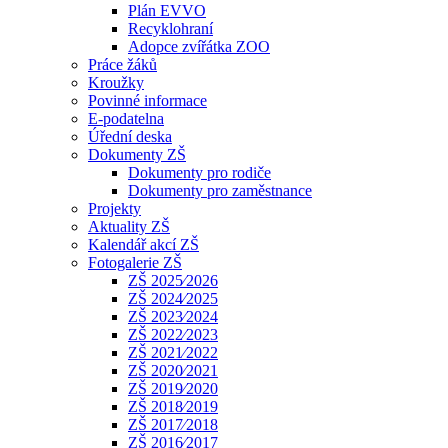
Plán EVVO
Recyklohraní
Adopce zvířátka ZOO
Práce žáků
Kroužky
Povinné informace
E-podatelna
Úřední deska
Dokumenty ZŠ
Dokumenty pro rodiče
Dokumenty pro zaměstnance
Projekty
Aktuality ZŠ
Kalendář akcí ZŠ
Fotogalerie ZŠ
ZŠ 2025⁄2026
ZŠ 2024⁄2025
ZŠ 2023⁄2024
ZŠ 2022⁄2023
ZŠ 2021⁄2022
ZŠ 2020⁄2021
ZŠ 2019⁄2020
ZŠ 2018⁄2019
ZŠ 2017⁄2018
ZŠ 2016⁄2017