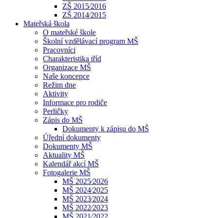
ZŠ 2015⁄2016
ZŠ 2014⁄2015
Mateřská škola
O mateřské škole
Školní vzdělávací program MŠ
Pracovníci
Charakteristika tříd
Organizace MŠ
Naše koncepce
Režim dne
Aktivity
Informace pro rodiče
Perličky
Zápis do MŠ
Dokumenty k zápisu do MŠ
Úřední dokumenty
Dokumenty MŠ
Aktuality MŠ
Kalendář akcí MŠ
Fotogalerie MŠ
MŠ 2025⁄2026
MŠ 2024⁄2025
MŠ 2023⁄2024
MŠ 2022⁄2023
MŠ 2021⁄2022