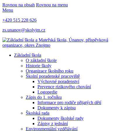
Rovnou na obsah
Rovnou na menu
Menu
+420 515 228 626
zs.unanov@skolyjm.cz
Základní škola
O základní škole
Historie školy
Organizace školního roku
Školní poradenské pracoviště
Výchovné poradenství
Prevence rizikového chování
Logopedie
Zápis do 1. ročníku
Informace pro rodiče přijatých dětí
Dokumenty k zápisu
Školská rada
Dokumenty školské rady
Zápisy z jednání
Environmentální vzdělávání