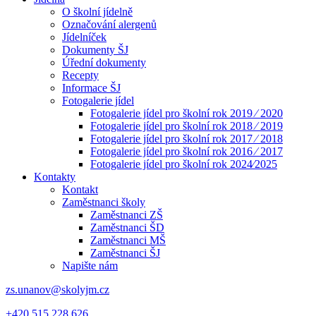
O školní jídelně
Označování alergenů
Jídelníček
Dokumenty ŠJ
Úřední dokumenty
Recepty
Informace ŠJ
Fotogalerie jídel
Fotogalerie jídel pro školní rok 2019 ⁄ 2020
Fotogalerie jídel pro školní rok 2018 ⁄ 2019
Fotogalerie jídel pro školní rok 2017 ⁄ 2018
Fotogalerie jídel pro školní rok 2016 ⁄ 2017
Fotogalerie jídel pro školní rok 2024⁄2025
Kontakty
Kontakt
Zaměstnanci školy
Zaměstnanci ZŠ
Zaměstnanci ŠD
Zaměstnanci MŠ
Zaměstnanci ŠJ
Napište nám
zs.unanov@skolyjm.cz
+420 515 228 626