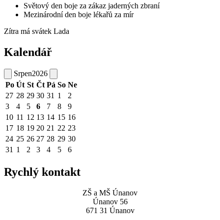
Světový den boje za zákaz jaderných zbraní
Mezinárodní den boje lékařů za mír
Zítra má svátek
Lada
Kalendář
Srpen
2026
Po
Út
St
Čt
Pá
So
Ne
27
28
29
30
31
1
2
3
4
5
6
7
8
9
10
11
12
13
14
15
16
17
18
19
20
21
22
23
24
25
26
27
28
29
30
31
1
2
3
4
5
6
Rychlý kontakt
ZŠ a MŠ Únanov
Únanov 56
671 31 Únanov