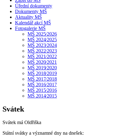
Zápis do MŠ
Úřední dokumenty
Dokumenty MŠ
Aktuality MŠ
Kalendář akcí MŠ
Fotogalerie MŠ
MŠ 2025⁄2026
MŠ 2024⁄2025
MŠ 2023⁄2024
MŠ 2022⁄2023
MŠ 2021⁄2022
MŠ 2020⁄2021
MŠ 2019⁄2020
MŠ 2018⁄2019
MŠ 2017⁄2018
MŠ 2016⁄2017
MŠ 2015⁄2016
MŠ 2014⁄2015
Svátek
Svátek má
Oldřiška
Státní svátky a významné dny na dnešek: