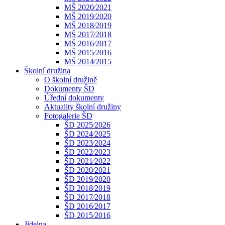
MŠ 2020⁄2021
MŠ 2019⁄2020
MŠ 2018⁄2019
MŠ 2017⁄2018
MŠ 2016⁄2017
MŠ 2015⁄2016
MŠ 2014⁄2015
Školní družina
O školní družině
Dokumenty ŠD
Úřední dokumenty
Aktuality školní družiny
Fotogalerie ŠD
ŠD 2025⁄2026
ŠD 2024⁄2025
ŠD 2023⁄2024
ŠD 2022⁄2023
ŠD 2021⁄2022
ŠD 2020⁄2021
ŠD 2019⁄2020
ŠD 2018⁄2019
ŠD 2017⁄2018
ŠD 2016⁄2017
ŠD 2015⁄2016
Jídelna