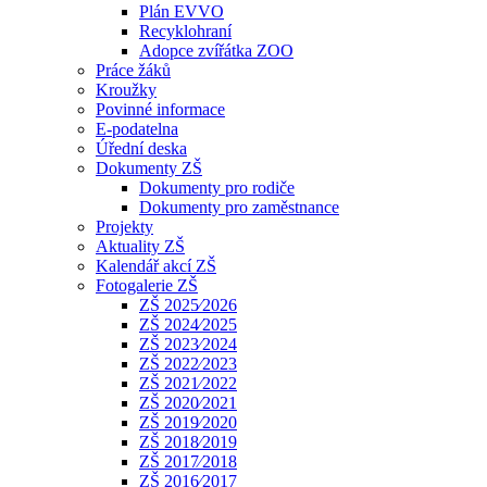
Plán EVVO
Recyklohraní
Adopce zvířátka ZOO
Práce žáků
Kroužky
Povinné informace
E-podatelna
Úřední deska
Dokumenty ZŠ
Dokumenty pro rodiče
Dokumenty pro zaměstnance
Projekty
Aktuality ZŠ
Kalendář akcí ZŠ
Fotogalerie ZŠ
ZŠ 2025⁄2026
ZŠ 2024⁄2025
ZŠ 2023⁄2024
ZŠ 2022⁄2023
ZŠ 2021⁄2022
ZŠ 2020⁄2021
ZŠ 2019⁄2020
ZŠ 2018⁄2019
ZŠ 2017⁄2018
ZŠ 2016⁄2017