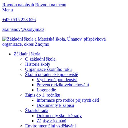
Rovnou na obsah
Rovnou na menu
Menu
+420 515 228 626
zs.unanov@skolyjm.cz
Základní škola
O základní škole
Historie školy
Organizace školního roku
Školní poradenské pracoviště
Výchovné poradenství
Prevence rizikového chování
Logopedie
Zápis do 1. ročníku
Informace pro rodiče přijatých dětí
Dokumenty k zápisu
Školská rada
Dokumenty školské rady
Zápisy z jednání
Environmentální vzdělávání