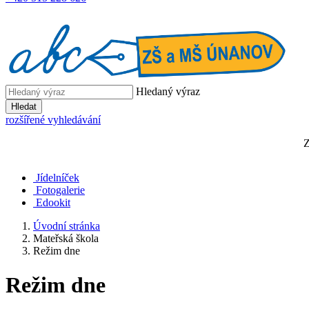
Hledaný výraz
Hledat
rozšířené vyhledávání
Z
Jídelníček
Fotogalerie
Edookit
Úvodní stránka
Mateřská škola
Režim dne
Režim dne