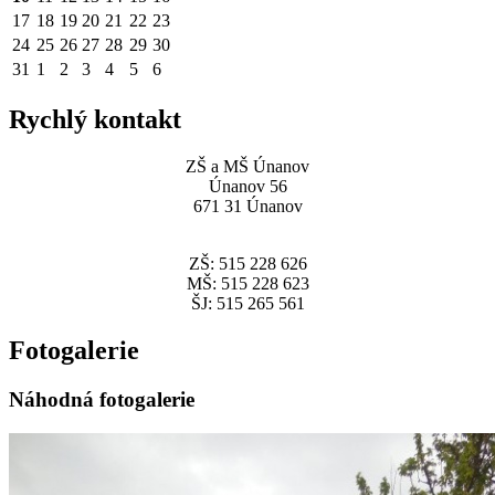
17
18
19
20
21
22
23
24
25
26
27
28
29
30
31
1
2
3
4
5
6
Rychlý kontakt
ZŠ a MŠ Únanov
Únanov 56
671 31 Únanov
ZŠ: 515 228 626
MŠ: 515 228 623
ŠJ: 515 265 561
Fotogalerie
Náhodná fotogalerie