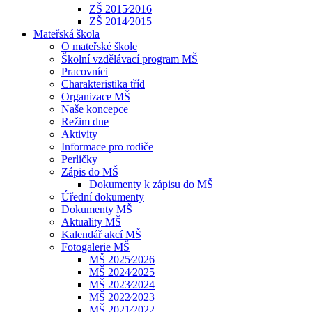
ZŠ 2015⁄2016
ZŠ 2014⁄2015
Mateřská škola
O mateřské škole
Školní vzdělávací program MŠ
Pracovníci
Charakteristika tříd
Organizace MŠ
Naše koncepce
Režim dne
Aktivity
Informace pro rodiče
Perličky
Zápis do MŠ
Dokumenty k zápisu do MŠ
Úřední dokumenty
Dokumenty MŠ
Aktuality MŠ
Kalendář akcí MŠ
Fotogalerie MŠ
MŠ 2025⁄2026
MŠ 2024⁄2025
MŠ 2023⁄2024
MŠ 2022⁄2023
MŠ 2021⁄2022