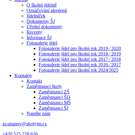
O školní jídelně
Označování alergenů
Jídelníček
Dokumenty ŠJ
Úřední dokumenty
Recepty
Informace ŠJ
Fotogalerie jídel
Fotogalerie jídel pro školní rok 2019 ⁄ 2020
Fotogalerie jídel pro školní rok 2018 ⁄ 2019
Fotogalerie jídel pro školní rok 2017 ⁄ 2018
Fotogalerie jídel pro školní rok 2016 ⁄ 2017
Fotogalerie jídel pro školní rok 2024⁄2025
Kontakty
Kontakt
Zaměstnanci školy
Zaměstnanci ZŠ
Zaměstnanci ŠD
Zaměstnanci MŠ
Zaměstnanci ŠJ
Napište nám
zs.unanov@skolyjm.cz
+420 515 228 626