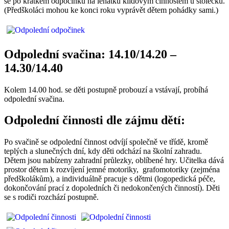
se po krátkém odpočinku na lehátku klidovým činnostem u stolečku.
(Předškoláci mohou ke konci roku vyprávět dětem pohádky sami.)
Odpolední svačina: 14.10/14.20 –
14.30/14.40
Kolem 14.00 hod. se děti postupně probouzí a vstávají, probíhá
odpolední svačina.
Odpolední činnosti dle zájmu dětí:
Po svačině se odpolední činnost odvíjí společně ve třídě, kromě
teplých a slunečných dní, kdy děti odchází na školní zahradu.
Dětem jsou nabízeny zahradní průlezky, oblíbené hry. Učitelka dává
prostor dětem k rozvíjení jemné motoriky, grafomotoriky (zejména
předškolákům), a individuálně pracuje s dětmi (logopedická péče,
dokončování prací z dopoledních či nedokončených činností). Děti
se s rodiči rozchází postupně.