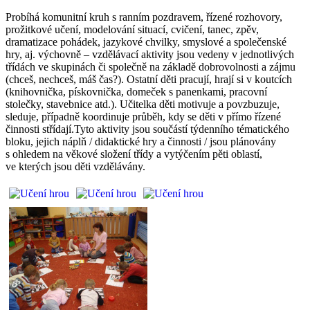
Probíhá komunitní kruh s ranním pozdravem, řízené rozhovory,
prožitkové učení, modelování situací, cvičení, tanec, zpěv,
dramatizace pohádek, jazykové chvilky, smyslové a společenské
hry, aj. výchovně – vzdělávací aktivity jsou vedeny v jednotlivých
třídách ve skupinách či společně na základě dobrovolnosti a zájmu
(chceš, nechceš, máš čas?). Ostatní děti pracují, hrají si v koutcích
(knihovnička, pískovnička, domeček s panenkami, pracovní
stolečky, stavebnice atd.). Učitelka děti motivuje a povzbuzuje,
sleduje, případně koordinuje průběh, kdy se děti v přímo řízené
činnosti střídají.Tyto aktivity jsou součástí týdenního tématického
bloku, jejich náplň / didaktické hry a činnosti / jsou plánovány
s ohledem na věkové složení třídy a vytýčením pěti oblastí,
ve kterých jsou děti vzdělávány.