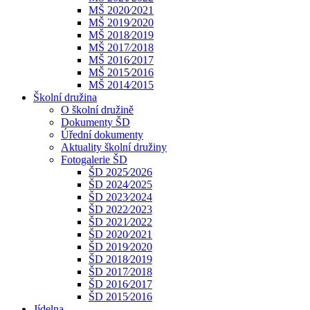
MŠ 2020⁄2021
MŠ 2019⁄2020
MŠ 2018⁄2019
MŠ 2017⁄2018
MŠ 2016⁄2017
MŠ 2015⁄2016
MŠ 2014⁄2015
Školní družina
O školní družině
Dokumenty ŠD
Úřední dokumenty
Aktuality školní družiny
Fotogalerie ŠD
ŠD 2025⁄2026
ŠD 2024⁄2025
ŠD 2023⁄2024
ŠD 2022⁄2023
ŠD 2021⁄2022
ŠD 2020⁄2021
ŠD 2019⁄2020
ŠD 2018⁄2019
ŠD 2017⁄2018
ŠD 2016⁄2017
ŠD 2015⁄2016
Jídelna