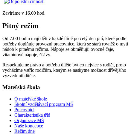
Zavíráme v 16.00 hod.
Pitný režim
Od 7.00 hodin mají děti v každé třídě po celý den pití, které podle
potřeby doplňuje provozní pracovnice, která se stará rovněž o mytí
nádob k pitnému režimu. Nápoje se obměňují: ovocné čaje,
vitamínové nápoje, šťávy.
Respektujeme právo a potřebu dítěte být co nejvíce s rodiči, proto
vycházíme vstříc rodičům, kterým se naskytne možnost dřívějšího
vyzvednutí dítěte.
Mateřská škola
O mateřské škole
Školní vzdělávací program MŠ
Pracovníci
Charakteristika tříd
Organizace MŠ
Naše koncepce
Režim dne