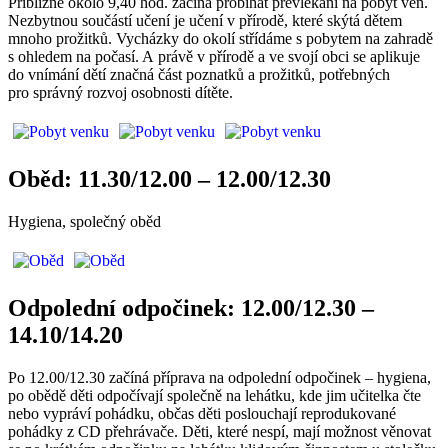
Přibližně okolo 9,40 hod. začíná probíhat převlékání na pobyt ven.
Nezbytnou součástí učení je učení v přírodě, které skýtá dětem
mnoho prožitků. Vycházky do okolí střídáme s pobytem na zahradě
s ohledem na počasí. A právě v přírodě a ve svojí obci se aplikuje
do vnímání dětí značná část poznatků a prožitků, potřebných
pro správný rozvoj osobnosti dítěte.
Oběd: 11.30/12.00 – 12.00/12.30
Hygiena, společný oběd
Odpolední odpočinek: 12.00/12.30 –
14.10/14.20
Po 12.00/12.30 začíná příprava na odpolední odpočinek – hygiena,
po obědě děti odpočívají společně na lehátku, kde jim učitelka čte
nebo vypráví pohádku, občas děti poslouchají reprodukované
pohádky z CD přehrávače. Děti, které nespí, mají možnost věnovat