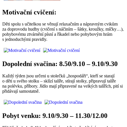
Motivační cvičení:
Děti spolu s učitelkou se věnují relaxačním a nápravným cvikům
za doprovodu hudby (cvičení s náčiním – šátky, kroužky, míčky…),
pohybovému ztvárnění písní a říkadel nebo pohybovým hrám
s jednoduchými pravidly.
Dopolední svačina: 8.50/9.10 – 9.10/9.30
Každý týden jsou určeni u stolečků „hospodáři“, kteří se starají
o děti u svého stolku – sklízí talíře, stírají stolky, připravují talíře
na polévku, příbory. Jídlo mají připravené na velkých talířích, pití si
přidávají samostatně.
Pobyt venku: 9.10/9.30 – 11.30/12.00