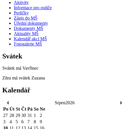
Aktivity
Informace pro rodiče
Perličky
Zápis do MŠ
Úřední dokumenty
Dokumenty MŠ
Aktuality MŠ
Kalendář akcí MŠ
Fotogalerie MŠ
Svátek
Svátek má
Vavřinec
Zítra má svátek
Zuzana
Kalendář
Srpen
2026
Po
Út
St
Čt
Pá
So
Ne
27
28
29
30
31
1
2
3
4
5
6
7
8
9
10
11
12
13
14
15
16