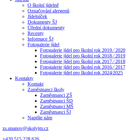
O školní jídelně
Označování alergenů
Jídelníček
Dokumenty ŠJ
Úřední dokumenty
Recepty
Informace ŠJ
Fotogalerie jídel
Fotogalerie jídel pro školní rok 2019 ⁄ 2020
Fotogalerie jídel pro školní rok 2018 ⁄ 2019
Fotogalerie jídel pro školní rok 2017 ⁄ 2018
Fotogalerie jídel pro školní rok 2016 ⁄ 2017
Fotogalerie jídel pro školní rok 2024⁄2025
Kontakty
Kontakt
Zaměstnanci školy
Zaměstnanci ZŠ
Zaměstnanci ŠD
Zaměstnanci MŠ
Zaměstnanci ŠJ
Napište nám
zs.unanov@skolyjm.cz
+420 515 228 626