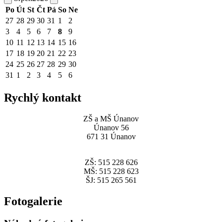
Po
Út
St
Čt
Pá
So
Ne
27
28
29
30
31
1
2
3
4
5
6
7
8
9
10
11
12
13
14
15
16
17
18
19
20
21
22
23
24
25
26
27
28
29
30
31
1
2
3
4
5
6
Rychlý kontakt
ZŠ a MŠ Únanov
Únanov 56
671 31 Únanov
ZŠ: 515 228 626
MŠ: 515 228 623
ŠJ: 515 265 561
Fotogalerie