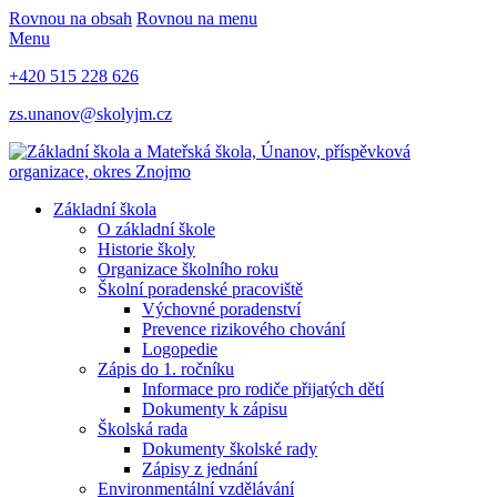
Rovnou na obsah
Rovnou na menu
Menu
+420 515 228 626
zs.unanov@skolyjm.cz
Základní škola
O základní škole
Historie školy
Organizace školního roku
Školní poradenské pracoviště
Výchovné poradenství
Prevence rizikového chování
Logopedie
Zápis do 1. ročníku
Informace pro rodiče přijatých dětí
Dokumenty k zápisu
Školská rada
Dokumenty školské rady
Zápisy z jednání
Environmentální vzdělávání