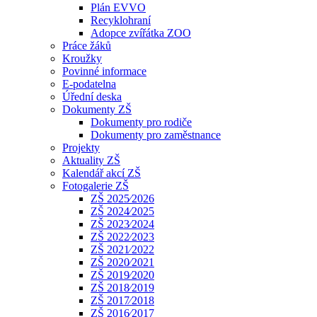
Plán EVVO
Recyklohraní
Adopce zvířátka ZOO
Práce žáků
Kroužky
Povinné informace
E-podatelna
Úřední deska
Dokumenty ZŠ
Dokumenty pro rodiče
Dokumenty pro zaměstnance
Projekty
Aktuality ZŠ
Kalendář akcí ZŠ
Fotogalerie ZŠ
ZŠ 2025⁄2026
ZŠ 2024⁄2025
ZŠ 2023⁄2024
ZŠ 2022⁄2023
ZŠ 2021⁄2022
ZŠ 2020⁄2021
ZŠ 2019⁄2020
ZŠ 2018⁄2019
ZŠ 2017⁄2018
ZŠ 2016⁄2017