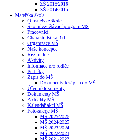
ZŠ 2015⁄2016
ZŠ 2014⁄2015
Mateřská škola
O mateřské škole
Školní vzdělávací program MŠ
Pracovníci
Charakteristika tříd
Organizace MŠ
Naše koncepce
Režim dne
Aktivity
Informace pro rodiče
Perličky
Zápis do MŠ
Dokumenty k zápisu do MŠ
Úřední dokumenty
Dokumenty MŠ
Aktuality MŠ
Kalendář akcí MŠ
Fotogalerie MŠ
MŠ 2025⁄2026
MŠ 2024⁄2025
MŠ 2023⁄2024
MŠ 2022⁄2023
MŠ 2021⁄2022