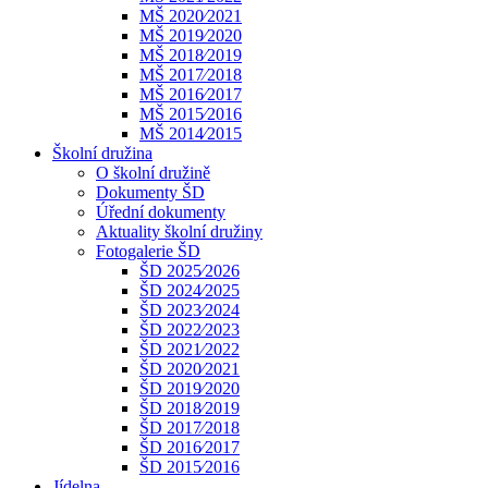
MŠ 2020⁄2021
MŠ 2019⁄2020
MŠ 2018⁄2019
MŠ 2017⁄2018
MŠ 2016⁄2017
MŠ 2015⁄2016
MŠ 2014⁄2015
Školní družina
O školní družině
Dokumenty ŠD
Úřední dokumenty
Aktuality školní družiny
Fotogalerie ŠD
ŠD 2025⁄2026
ŠD 2024⁄2025
ŠD 2023⁄2024
ŠD 2022⁄2023
ŠD 2021⁄2022
ŠD 2020⁄2021
ŠD 2019⁄2020
ŠD 2018⁄2019
ŠD 2017⁄2018
ŠD 2016⁄2017
ŠD 2015⁄2016
Jídelna