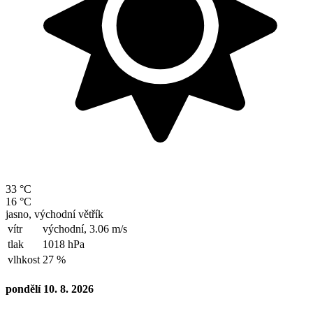
33 °C
16 °C
jasno, východní větřík
vítr
východní,
3.06 m/s
tlak
1018 hPa
vlhkost
27 %
pondělí 10. 8. 2026