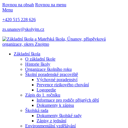
Rovnou na obsah
Rovnou na menu
Menu
+420 515 228 626
zs.unanov@skolyjm.cz
Základní škola
O základní škole
Historie školy
Organizace školního roku
Školní poradenské pracoviště
Výchovné poradenství
Prevence rizikového chování
Logopedie
Zápis do 1. ročníku
Informace pro rodiče přijatých dětí
Dokumenty k zápisu
Školská rada
Dokumenty školské rady
Zápisy z jednání
Environmentální vzdělávání