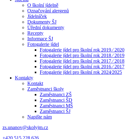
O školní jídelně
Označování alergenů
Jídelníček
Dokumenty ŠJ
Úřední dokumenty
Recepty
Informace ŠJ
Fotogalerie jídel
Fotogalerie jídel pro školní rok 2019 ⁄ 2020
Fotogalerie jídel pro školní rok 2018 ⁄ 2019
Fotogalerie jídel pro školní rok 2017 ⁄ 2018
Fotogalerie jídel pro školní rok 2016 ⁄ 2017
Fotogalerie jídel pro školní rok 2024⁄2025
Kontakty
Kontakt
Zaměstnanci školy
Zaměstnanci ZŠ
Zaměstnanci ŠD
Zaměstnanci MŠ
Zaměstnanci ŠJ
Napište nám
zs.unanov@skolyjm.cz
+420 515 228 626