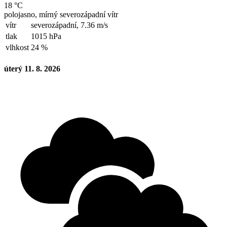
18 °C
polojasno, mírný severozápadní vítr
vítr
severozápadní,
7.36 m/s
tlak
1015 hPa
vlhkost
24 %
úterý 11. 8. 2026