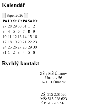
Kalendář
Srpen
2026
Po
Út
St
Čt
Pá
So
Ne
27
28
29
30
31
1
2
3
4
5
6
7
8
9
10
11
12
13
14
15
16
17
18
19
20
21
22
23
24
25
26
27
28
29
30
31
1
2
3
4
5
6
Rychlý kontakt
ZŠ a MŠ Únanov
Únanov 56
671 31 Únanov
ZŠ: 515 228 626
MŠ: 515 228 623
ŠJ: 515 265 561