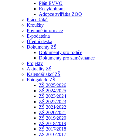
Plán EVVO
Recyklohraní
Adopce zvířátka ZOO
Práce žáků
Kroužky
Povinné informace
E-podatelna
Úřední deska
Dokumenty ZŠ
Dokumenty pro rodiče
Dokumenty pro zaměstnance
Projekty
Aktuality ZŠ
Kalendář akcí ZŠ
Fotogalerie ZŠ
ZŠ 2025⁄2026
ZŠ 2024⁄2025
ZŠ 2023⁄2024
ZŠ 2022⁄2023
ZŠ 2021⁄2022
ZŠ 2020⁄2021
ZŠ 2019⁄2020
ZŠ 2018⁄2019
ZŠ 2017⁄2018
ZŠ 2016⁄2017