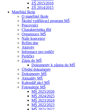
ZŠ 2015⁄2016
ZŠ 2014⁄2015
Mateřská škola
O mateřské škole
Školní vzdělávací program MŠ
Pracovníci
Charakteristika tříd
Organizace MŠ
Naše koncepce
Režim dne
Aktivity
Informace pro rodiče
Perličky
Zápis do MŠ
Dokumenty k zápisu do MŠ
Úřední dokumenty
Dokumenty MŠ
Aktuality MŠ
Kalendář akcí MŠ
Fotogalerie MŠ
MŠ 2025⁄2026
MŠ 2024⁄2025
MŠ 2023⁄2024
MŠ 2022⁄2023
MŠ 2021⁄2022