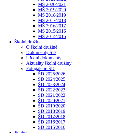
MŠ 2020⁄2021
MŠ 2019⁄2020
MŠ 2018⁄2019
MŠ 2017⁄2018
MŠ 2016⁄2017
MŠ 2015⁄2016
MŠ 2014⁄2015
Školní družina
O školní družině
Dokumenty ŠD
Úřední dokumenty
Aktuality školní družiny
Fotogalerie ŠD
ŠD 2025⁄2026
ŠD 2024⁄2025
ŠD 2023⁄2024
ŠD 2022⁄2023
ŠD 2021⁄2022
ŠD 2020⁄2021
ŠD 2019⁄2020
ŠD 2018⁄2019
ŠD 2017⁄2018
ŠD 2016⁄2017
ŠD 2015⁄2016
Jídelna